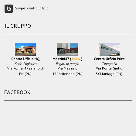
Skype:
centro.ufficio
IL GRUPPO
Centro Ufficio HQ
Mazzini47 (
www
)
Centro Ufficio Print
Sede, Logistica
Regali di pregio
Tipografia
Via Roma, 4
Pasiano di
Via Mazzini,
Via Ponte Giulio
PN (PN)
47
Pordenone (PN)
50
Maniago (PN)
FACEBOOK