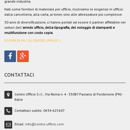
grande industria.
Nati come fornitori di materiale per ufficio, risolviamo le esigenze in ufficio:
dalla cancelleria, alla carta, ai toner, sino alle attrezzature più complesse.
30 anni di diversificazione, ci hanno portati ad essere il partner affidabile nei
settori dell'
arredo ufficio, della tipografia, del noleggio di stampanti e
multifunzione con costo copia.
SCOPRI DI PIU' SU CENTRO UFFICIO >
CONTATTACI
Centro Ufficio S.r.l., Via Roma n. 4 - 33087 Pasiano di Pordenone (PN) -
Italia
Contattaci subito:
0434-625607
Email:
info@centro-ufficio.com