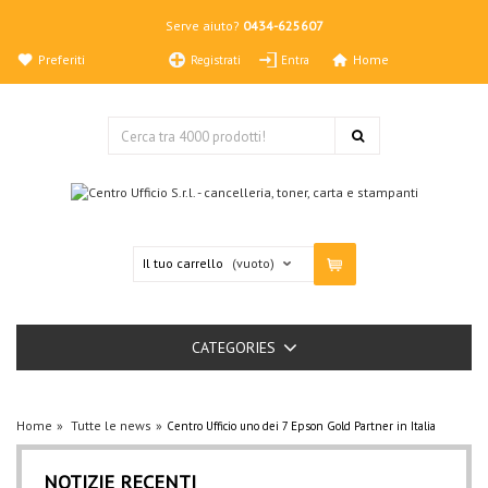
Serve aiuto?
0434-625607
Preferiti
Home
Registrati
Entra
Il tuo carrello
(vuoto)
CATEGORIES
Home
Tutte le news
Centro Ufficio uno dei 7 Epson Gold Partner in Italia
NOTIZIE RECENTI