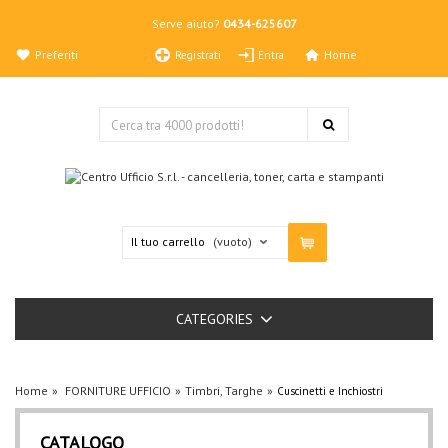
Serve aiuto?
0434-625607
Preferiti
Home
Registrati
Entra
Il tuo carrello
(vuoto)
CATEGORIES
Home
FORNITURE UFFICIO
Timbri, Targhe
Cuscinetti e Inchiostri
CATALOGO