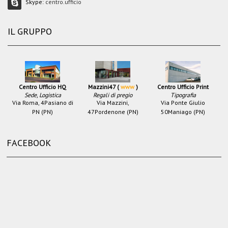
Skype:
centro.ufficio
IL GRUPPO
Centro Ufficio HQ
Mazzini47 (
www
)
Centro Ufficio Print
Sede, Logistica
Regali di pregio
Tipografia
Via Roma, 4
Pasiano di
Via Mazzini,
Via Ponte Giulio
PN (PN)
47
Pordenone (PN)
50
Maniago (PN)
FACEBOOK