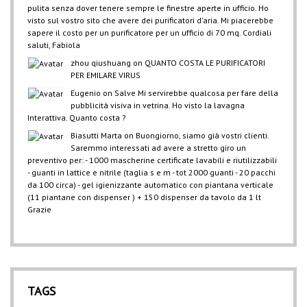
pulita senza dover tenere sempre le finestre aperte in ufficio. Ho
visto sul vostro sito che avere dei purificatori d'aria. Mi piacerebbe
sapere il costo per un purificatore per un ufficio di 70 mq. Cordiali
saluti, Fabiola
zhou qiushuang
on
QUANTO COSTA LE PURIFICATORI
PER EMILARE VIRUS
Eugenio
on
Salve Mi servirebbe qualcosa per fare della
pubblicità visiva in vetrina. Ho visto la lavagna
Interattiva. Quanto costa ?
Biasutti Marta
on
Buongiorno, siamo già vostri clienti.
Saremmo interessati ad avere a stretto giro un
preventivo per: - 1000 mascherine certificate lavabili e riutilizzabili
- guanti in lattice e nitrile (taglia s e m - tot 2000 guanti - 20 pacchi
da 100 circa) - gel igienizzante automatico con piantana verticale
(11 piantane con dispenser ) + 150 dispenser da tavolo da 1 lt
Grazie
TAGS