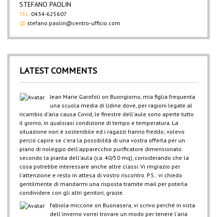
STEFANO PAOLIN
TEL.
0434-625607
@
stefano.paolin@centro-ufficio.com
LATEST COMMENTS
Jean Marie Garofoli
on
Buongiorno, mia figlia frequenta
una scuola media di Udine dove, per ragioni legate al
ricambio d'aria causa Covid, le finestre dell'aule sono aperte tutto
il giorno, in qualsiasi condizione di tempo e temperatura. La
situazione non è sostenibile ed i ragazzi hanno freddo; volevo
perciò capire se c'era la possibilità di una vostra offerta per un
piano di noleggio dell'apparecchio purificatore dimensionato
secondo la pianta dell'aula (ca. 40/50 mq), considerando che la
cosa potrebbe interessare anche altre classi. Vi ringrazio per
l'attenzione e resto in attesa di vostro riscontro. P.S.: vi chiedo
gentilmente di mandarmi una risposta tramite mail per poterla
condividere con gli altri genitori, grazie.
fabiola miccone
on
Buonasera, vi scrivo perché in vista
dell'inverno vorrei trovare un modo per tenere l'aria