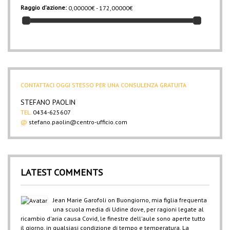
OD
(5)
Raggio d'azione:
0,00000€ - 172,00000€
RAPID
(20)
REXEL
(1)
SEI
(3)
ZENITH
(16)
CONTATTACI OGGI STESSO PER UNA CONSULENZA GRATUITA
STEFANO PAOLIN
TEL.
0434-625607
@
stefano.paolin@centro-ufficio.com
LATEST COMMENTS
Jean Marie Garofoli
on
Buongiorno, mia figlia frequenta
una scuola media di Udine dove, per ragioni legate al
ricambio d'aria causa Covid, le finestre dell'aule sono aperte tutto
il giorno, in qualsiasi condizione di tempo e temperatura. La