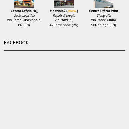
Centro Ufficio HQ
Mazzini47 (
www
)
Centro Ufficio Print
Sede, Logistica
Regali di pregio
Tipografia
Via Roma, 4
Pasiano di
Via Mazzini,
Via Ponte Giulio
PN (PN)
47
Pordenone (PN)
50
Maniago (PN)
FACEBOOK