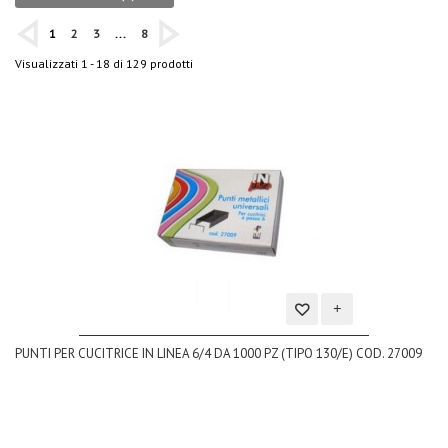
1
2
3
...
8
Visualizzati 1 - 18 di 129 prodotti
Aggiungi
PUNTI PER CUCITRICE IN LINEA 6/4 DA 1000 PZ (TIPO 130/E) COD. 27009
alla
lista
dei
desideri