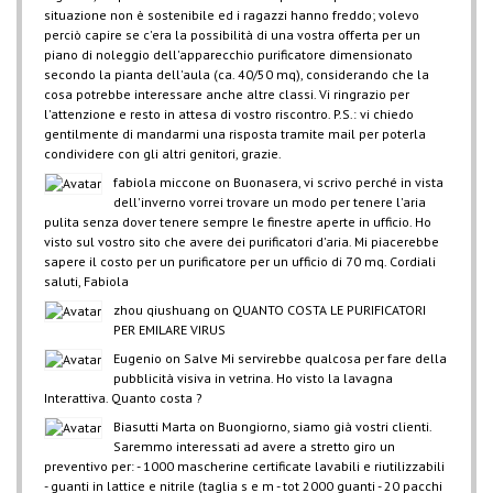
situazione non è sostenibile ed i ragazzi hanno freddo; volevo
perciò capire se c'era la possibilità di una vostra offerta per un
piano di noleggio dell'apparecchio purificatore dimensionato
secondo la pianta dell'aula (ca. 40/50 mq), considerando che la
cosa potrebbe interessare anche altre classi. Vi ringrazio per
l'attenzione e resto in attesa di vostro riscontro. P.S.: vi chiedo
gentilmente di mandarmi una risposta tramite mail per poterla
condividere con gli altri genitori, grazie.
fabiola miccone
on
Buonasera, vi scrivo perché in vista
dell'inverno vorrei trovare un modo per tenere l'aria
pulita senza dover tenere sempre le finestre aperte in ufficio. Ho
visto sul vostro sito che avere dei purificatori d'aria. Mi piacerebbe
sapere il costo per un purificatore per un ufficio di 70 mq. Cordiali
saluti, Fabiola
zhou qiushuang
on
QUANTO COSTA LE PURIFICATORI
PER EMILARE VIRUS
Eugenio
on
Salve Mi servirebbe qualcosa per fare della
pubblicità visiva in vetrina. Ho visto la lavagna
Interattiva. Quanto costa ?
Biasutti Marta
on
Buongiorno, siamo già vostri clienti.
Saremmo interessati ad avere a stretto giro un
preventivo per: - 1000 mascherine certificate lavabili e riutilizzabili
- guanti in lattice e nitrile (taglia s e m - tot 2000 guanti - 20 pacchi