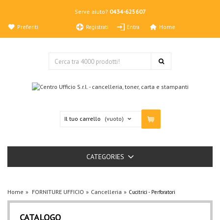
Serve aiuto?
0434-625607
Preferiti
Home
Registrati
Entra
Il tuo carrello
(vuoto)
CATEGORIES
Home
FORNITURE UFFICIO
Cancelleria
Cucitrici - Perforatori
CATALOGO