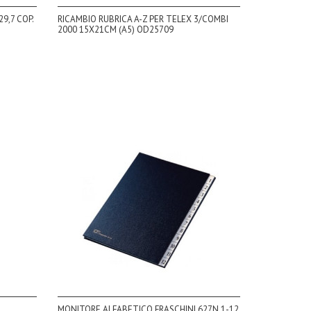
9,7 COP.
RICAMBIO RUBRICA A-Z PER TELEX 3/COMBI
2000 15X21CM (A5) OD25709
MONITORE ALFABETICO FRASCHINI 627N 1-12