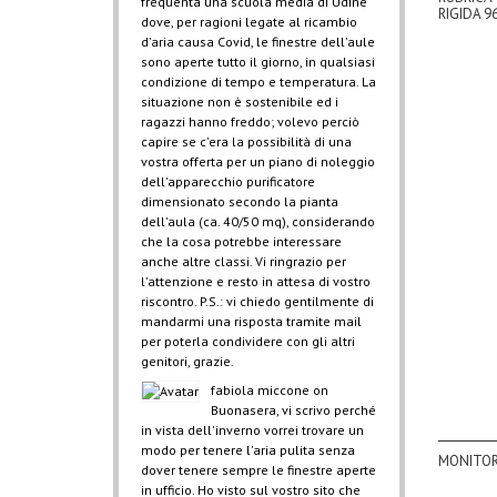
frequenta una scuola media di Udine
RIGIDA 96
dove, per ragioni legate al ricambio
d'aria causa Covid, le finestre dell'aule
sono aperte tutto il giorno, in qualsiasi
condizione di tempo e temperatura. La
situazione non è sostenibile ed i
ragazzi hanno freddo; volevo perciò
capire se c'era la possibilità di una
vostra offerta per un piano di noleggio
dell'apparecchio purificatore
dimensionato secondo la pianta
dell'aula (ca. 40/50 mq), considerando
che la cosa potrebbe interessare
anche altre classi. Vi ringrazio per
l'attenzione e resto in attesa di vostro
riscontro. P.S.: vi chiedo gentilmente di
mandarmi una risposta tramite mail
per poterla condividere con gli altri
genitori, grazie.
fabiola miccone
on
Buonasera, vi scrivo perché
in vista dell'inverno vorrei trovare un
modo per tenere l'aria pulita senza
MONITORE
dover tenere sempre le finestre aperte
in ufficio. Ho visto sul vostro sito che