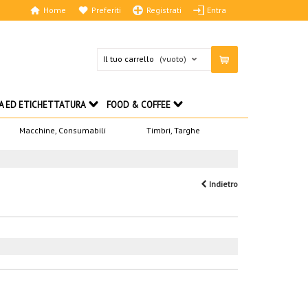
Home
Preferiti
Registrati
Entra
Il tuo carrello
(vuoto)
A ED ETICHETTATURA
FOOD & COFFEE
Macchine, Consumabili
Timbri, Targhe
Indietro