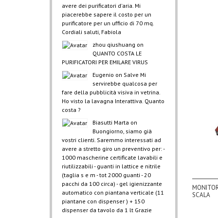
avere dei purificatori d'aria. Mi
piacerebbe sapere il costo per un
purificatore per un ufficio di 70 mq.
Cordiali saluti, Fabiola
zhou qiushuang
on
QUANTO COSTA LE
PURIFICATORI PER EMILARE VIRUS
Eugenio
on
Salve Mi
servirebbe qualcosa per
fare della pubblicità visiva in vetrina.
Ho visto la lavagna Interattiva. Quanto
costa ?
Biasutti Marta
on
Buongiorno, siamo già
vostri clienti. Saremmo interessati ad
avere a stretto giro un preventivo per: -
1000 mascherine certificate lavabili e
riutilizzabili - guanti in lattice e nitrile
(taglia s e m - tot 2000 guanti - 20
pacchi da 100 circa) - gel igienizzante
MONITORE
automatico con piantana verticale (11
SCALA
piantane con dispenser ) + 150
dispenser da tavolo da 1 lt Grazie