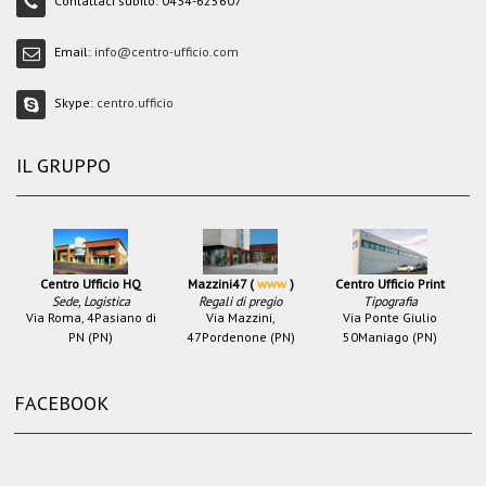
Contattaci subito:
0434-625607
Email:
info@centro-ufficio.com
Skype:
centro.ufficio
IL GRUPPO
Centro Ufficio HQ
Mazzini47 (
www
)
Centro Ufficio Print
Sede, Logistica
Regali di pregio
Tipografia
Via Roma, 4
Pasiano di
Via Mazzini,
Via Ponte Giulio
PN (PN)
47
Pordenone (PN)
50
Maniago (PN)
FACEBOOK