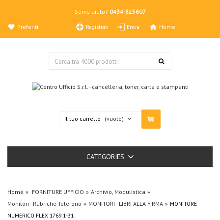
Serve aiuto?
0434-625607
Preferiti
Home
Registrati
Entra
Il tuo carrello
(vuoto)
CATEGORIES
Home
FORNITURE UFFICIO
Archivio, Modulistica
Monitori - Rubriche Telefono
MONITORI - LIBRI ALLA FIRMA
MONITORE
NUMERICO FLEX 1769 1-31