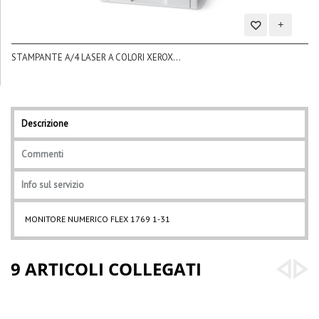
Aggiungi
STAMPANTE A/4 LASER A COLORI XEROX...
alla
BL
lista
dei
desideri
Descrizione
Commenti
Info sul servizio
MONITORE NUMERICO FLEX 1769 1-31
9 ARTICOLI COLLEGATI