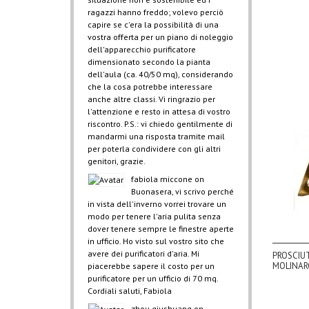
ragazzi hanno freddo; volevo perciò
capire se c'era la possibilità di una
vostra offerta per un piano di noleggio
dell'apparecchio purificatore
dimensionato secondo la pianta
dell'aula (ca. 40/50 mq), considerando
che la cosa potrebbe interessare
anche altre classi. Vi ringrazio per
l'attenzione e resto in attesa di vostro
riscontro. P.S.: vi chiedo gentilmente di
mandarmi una risposta tramite mail
per poterla condividere con gli altri
genitori, grazie.
fabiola miccone
on
Buonasera, vi scrivo perché
in vista dell'inverno vorrei trovare un
modo per tenere l'aria pulita senza
dover tenere sempre le finestre aperte
in ufficio. Ho visto sul vostro sito che
avere dei purificatori d'aria. Mi
PROSCIU
MOLINAR
piacerebbe sapere il costo per un
purificatore per un ufficio di 70 mq.
Cordiali saluti, Fabiola
zhou qiushuang
on