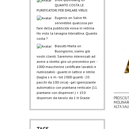
QUANTO COSTA LE
PURIFICATORI PER EMILARE VIRUS
Eugenio
on
Salve Mi
servirebbe qualcosa per
fare della pubblicità visiva in vetrina.
Ho visto la lavagna Interattiva. Quanto
costa ?
Biasutti Marta
on
Buongiorno, siamo già
vostri clienti. Saremmo interessati ad
avere a stretto giro un preventivo per: -
1000 mascherine certificate lavabili e
riutilizzabili - guanti in lattice e nitrile
(taglia s e m - tot 2000 guanti - 20
pacchi da 100 circa) - gel igienizzante
automatico con piantana verticale (11
piantane con dispenser ) + 150
dispenser da tavolo da 1 lt Grazie
PROSCIU
MOLINAR
ALTA SA
TAGS