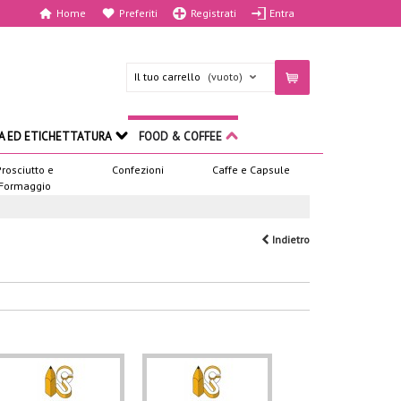
Home
Preferiti
Registrati
Entra
Il tuo carrello
(vuoto)
A ED ETICHETTATURA
FOOD & COFFEE
Prosciutto e
Confezioni
Caffe e Capsule
Formaggio
Indietro