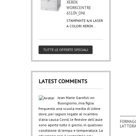
XEROX
WORKCENTRE
6510V_DNI
STAMPANTE A/4 LASER
A COLORI XEROX...
TUTTE LE OFFERTE SPECIALI
LATEST COMMENTS
Jean Marie Garofoli
on
Buongiorno, mia figlia
frequenta una scuola media di Udine
dove, per ragioni legate al ricambio
d'aria causa Covid, le finestre dell'aule
FORMAGG
sono aperte tutto il giorno, in qualsiasi
LATTERIA
condizione di tempo e temperatura. La
situazione non è sostenibile ed i