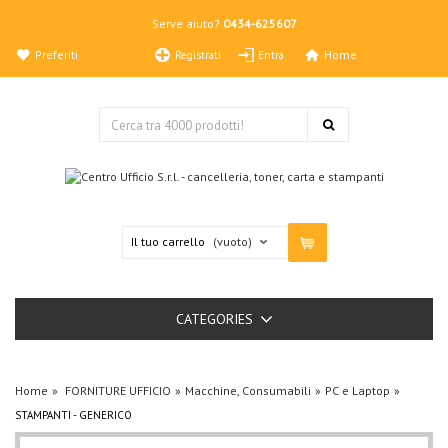
Serve aiuto?
0434-625607
Preferiti
Home
Registrati
Entra
Il tuo carrello
(vuoto)
CATEGORIES
Home
FORNITURE UFFICIO
Macchine, Consumabili
PC e Laptop
STAMPANTI - GENERICO