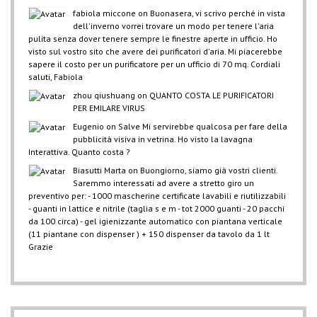
fabiola miccone
on
Buonasera, vi scrivo perché in vista
dell'inverno vorrei trovare un modo per tenere l'aria
pulita senza dover tenere sempre le finestre aperte in ufficio. Ho
visto sul vostro sito che avere dei purificatori d'aria. Mi piacerebbe
sapere il costo per un purificatore per un ufficio di 70 mq. Cordiali
saluti, Fabiola
zhou qiushuang
on
QUANTO COSTA LE PURIFICATORI
PER EMILARE VIRUS
Eugenio
on
Salve Mi servirebbe qualcosa per fare della
pubblicità visiva in vetrina. Ho visto la lavagna
Interattiva. Quanto costa ?
Biasutti Marta
on
Buongiorno, siamo già vostri clienti.
Saremmo interessati ad avere a stretto giro un
preventivo per: - 1000 mascherine certificate lavabili e riutilizzabili
- guanti in lattice e nitrile (taglia s e m - tot 2000 guanti - 20 pacchi
da 100 circa) - gel igienizzante automatico con piantana verticale
(11 piantane con dispenser ) + 150 dispenser da tavolo da 1 lt
Grazie