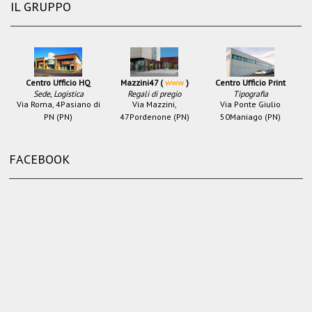
IL GRUPPO
Centro Ufficio HQ
Mazzini47 (
www
)
Centro Ufficio Print
Sede, Logistica
Regali di pregio
Tipografia
Via Roma, 4
Pasiano di
Via Mazzini,
Via Ponte Giulio
PN (PN)
47
Pordenone (PN)
50
Maniago (PN)
FACEBOOK