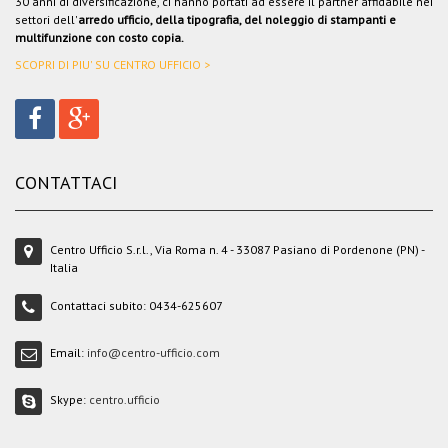
30 anni di diversificazione, ci hanno portati ad essere il partner affidabile nei
settori dell'
arredo ufficio, della tipografia, del noleggio di stampanti e
multifunzione con costo copia.
SCOPRI DI PIU' SU CENTRO UFFICIO >
CONTATTACI
Centro Ufficio S.r.l., Via Roma n. 4 - 33087 Pasiano di Pordenone (PN) -
Italia
Contattaci subito:
0434-625607
Email:
info@centro-ufficio.com
Skype:
centro.ufficio