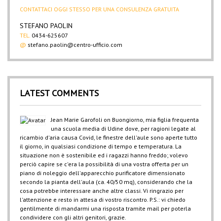
CONTATTACI OGGI STESSO PER UNA CONSULENZA GRATUITA
STEFANO PAOLIN
TEL.
0434-625607
@
stefano.paolin@centro-ufficio.com
LATEST COMMENTS
Jean Marie Garofoli
on
Buongiorno, mia figlia frequenta
una scuola media di Udine dove, per ragioni legate al
ricambio d'aria causa Covid, le finestre dell'aule sono aperte tutto
il giorno, in qualsiasi condizione di tempo e temperatura. La
situazione non è sostenibile ed i ragazzi hanno freddo; volevo
perciò capire se c'era la possibilità di una vostra offerta per un
piano di noleggio dell'apparecchio purificatore dimensionato
secondo la pianta dell'aula (ca. 40/50 mq), considerando che la
cosa potrebbe interessare anche altre classi. Vi ringrazio per
l'attenzione e resto in attesa di vostro riscontro. P.S.: vi chiedo
gentilmente di mandarmi una risposta tramite mail per poterla
condividere con gli altri genitori, grazie.