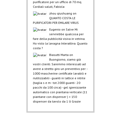
purificatore per un ufficio di 70 mq.
Cordiali saluti, Fabiola
zhou qiushuang
on
QUANTO COSTA LE
PURIFICATORI PER EMILARE VIRUS
Eugenio
on
Salve Mi
servirebbe qualcosa per
fare della pubblicità visiva in vetrina.
Ho visto la lavagna Interattiva. Quanto
costa ?
Biasutti Marta
on
Buongiorno, siamo già
vostri clienti. Saremmo interessati ad
avere a stretto giro un preventivo per: -
1000 mascherine certificate lavabili e
riutilizzabili - guanti in lattice e nitrile
(taglia s e m - tot 2000 guanti - 20
pacchi da 100 circa) - gel igienizzante
automatico con piantana verticale (11
piantane con dispenser ) + 150
dispenser da tavolo da 1 lt Grazie