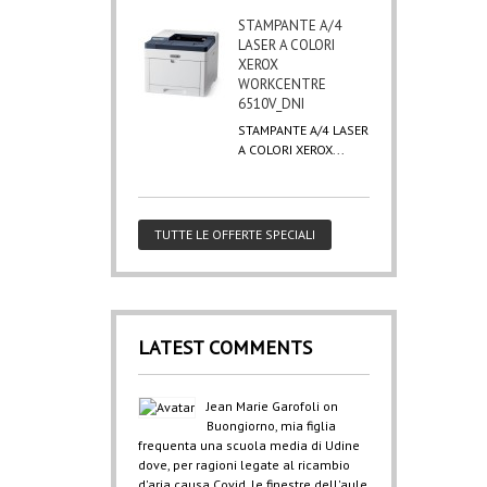
STAMPANTE A/4
LASER A COLORI
XEROX
WORKCENTRE
6510V_DNI
STAMPANTE A/4 LASER
A COLORI XEROX...
TUTTE LE OFFERTE SPECIALI
LATEST COMMENTS
Jean Marie Garofoli
on
Buongiorno, mia figlia
frequenta una scuola media di Udine
dove, per ragioni legate al ricambio
d'aria causa Covid, le finestre dell'aule