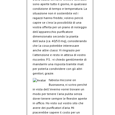
sono aperte tutto il giorno, in qualsiasi
condizione di tempo e temperatura. La
situazione non è sostenibile ed i
ragazzi hanno freddo; volevo perciò
capire se c'era la possibilità di una
vostra offerta per un piano di noleggio
dell'apparecchio purificatore
dimensionato secondo la pianta
dell'aula (ca. 40/50 mq), considerando
che la cosa potrebbe interessare
anche altre classi. Vi ringrazio per
l'attenzione e resto in attesa di vostro
riscontro. P.S.: vi chiedo gentilmente di
mandarmi una risposta tramite mail
per poterla condividere con gli altri
genitori, grazie.
fabiola miccone
on
Buonasera, vi scrivo perché
in vista dell'inverno vorrei trovare un
modo per tenere l'aria pulita senza
dover tenere sempre le finestre aperte
in ufficio. Ho visto sul vostro sito che
avere dei purificatori d'aria. Mi
piacerebbe sapere il costo per un