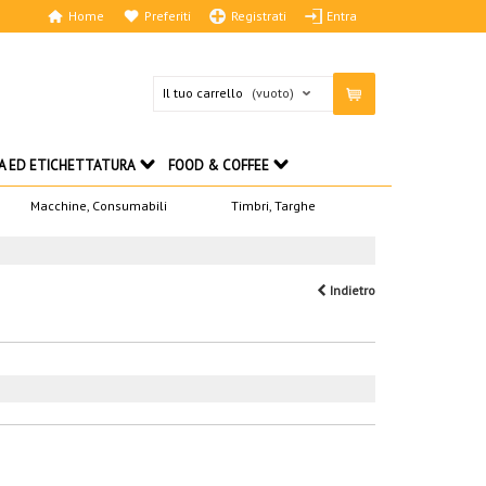
Home
Preferiti
Registrati
Entra
Il tuo carrello
(vuoto)
A ED ETICHETTATURA
FOOD & COFFEE
Macchine, Consumabili
Timbri, Targhe
Indietro