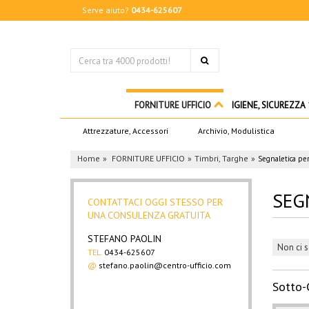
Serve aiuto?
0434-625607
FORNITURE UFFICIO
IGIENE, SICUREZZA
Attrezzature, Accessori
Archivio, Modulistica
Home
FORNITURE UFFICIO
Timbri, Targhe
Segnaletica pe
SEG
CONTATTACI OGGI STESSO PER
UNA CONSULENZA GRATUITA
STEFANO PAOLIN
Non ci s
TEL.
0434-625607
@
stefano.paolin@centro-ufficio.com
Sotto-