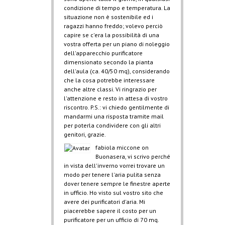
condizione di tempo e temperatura. La
situazione non è sostenibile ed i
ragazzi hanno freddo; volevo perciò
capire se c'era la possibilità di una
vostra offerta per un piano di noleggio
dell'apparecchio purificatore
dimensionato secondo la pianta
dell'aula (ca. 40/50 mq), considerando
che la cosa potrebbe interessare
anche altre classi. Vi ringrazio per
l'attenzione e resto in attesa di vostro
riscontro. P.S.: vi chiedo gentilmente di
mandarmi una risposta tramite mail
per poterla condividere con gli altri
genitori, grazie.
fabiola miccone
on
Buonasera, vi scrivo perché
in vista dell'inverno vorrei trovare un
modo per tenere l'aria pulita senza
dover tenere sempre le finestre aperte
in ufficio. Ho visto sul vostro sito che
avere dei purificatori d'aria. Mi
piacerebbe sapere il costo per un
purificatore per un ufficio di 70 mq.