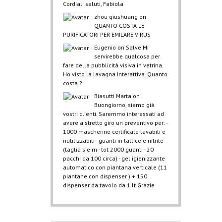
Cordiali saluti, Fabiola
zhou qiushuang
on
QUANTO COSTA LE
PURIFICATORI PER EMILARE VIRUS
Eugenio
on
Salve Mi
servirebbe qualcosa per
fare della pubblicità visiva in vetrina.
Ho visto la lavagna Interattiva. Quanto
costa ?
Biasutti Marta
on
Buongiorno, siamo già
vostri clienti. Saremmo interessati ad
avere a stretto giro un preventivo per: -
1000 mascherine certificate lavabili e
riutilizzabili - guanti in lattice e nitrile
(taglia s e m - tot 2000 guanti - 20
pacchi da 100 circa) - gel igienizzante
automatico con piantana verticale (11
piantane con dispenser ) + 150
dispenser da tavolo da 1 lt Grazie