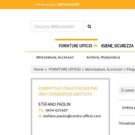
Serve aiuto?
0434-625607
FORNITURE UFFICIO
IGIENE, SICUREZZA
Attrezzature, Accessori
Archivio, Modulistica
Home
FORNITURE UFFICIO
Attrezzature, Accessori
Piega
CONTATTACI OGGI STESSO PER
Ci sono 
UNA CONSULENZA GRATUITA
STEFANO PAOLIN
Ordina 
TEL.
0434-625607
@
stefano.paolin@centro-ufficio.com
Visualizza