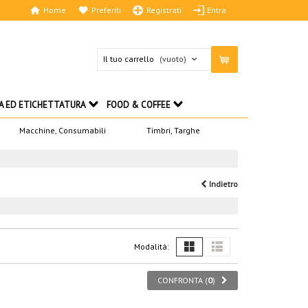
Home
Preferiti
Registrati
Entra
Il tuo carrello
(vuoto)
A ED ETICHETTATURA
FOOD & COFFEE
Macchine, Consumabili
Timbri, Targhe
Indietro
Modalità:
CONFRONTA (
0
)