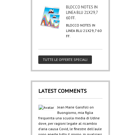
BLOCCO NOTES IN
LINEA BLU 21X29,7
60 FF.
BLOCCO NOTES IN
LINEA BLU 21X29,7 60
FF.
TUTTE LE OFFERTE SPECIALI
LATEST COMMENTS
Jean Marie Garofoli
on
Buongiorno, mia figlia
frequenta una scuola media di Udine
dove, per ragioni legate al ricambio
d'aria causa Covid, le finestre dell'aule
sono aperte tutto il giorno, in qualsiasi