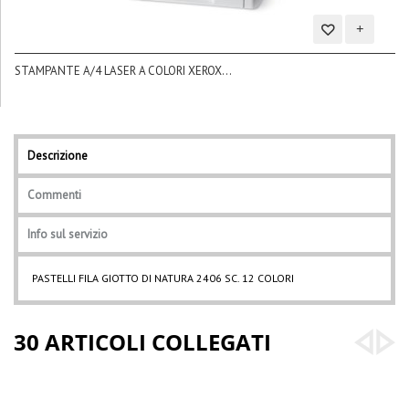
Aggiungi
STAMPANTE A/4 LASER A COLORI XEROX...
alla
BL
lista
dei
desideri
Descrizione
Commenti
Info sul servizio
PASTELLI FILA GIOTTO DI NATURA 2406 SC. 12 COLORI
30 ARTICOLI COLLEGATI