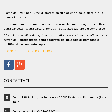
Siamo dal 1982 negli uffici di professionisti e aziende, dalla piccola, alla
grande industria.
Nati come fornitori di materiale per ufficio, risolviamo le esigenze in ufficio:
dalla cancelleria, alla carta, ai toner, sino alle attrezzature più complesse.
30 anni di diversificazione, ci hanno portati ad essere il partner affidabile nei
settori dell'
arredo ufficio, della tipografia, del noleggio di stampanti e
multifunzione con costo copia.
SCOPRI DI PIU' SU CENTRO UFFICIO >
CONTATTACI
Centro Ufficio S.r.l., Via Roma n. 4 - 33087 Pasiano di Pordenone (PN) -
Italia
Contattaci subito:
0434-625607