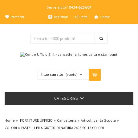
Serve aiuto?
0434-625607
Preferiti
Home
Registrati
Entra
Il tuo carrello
(vuoto)
CATEGORIES
Home
FORNITURE UFFICIO
Cancelleria
Articoli per la Scuola
COLORI
PASTELLI FILA GIOTTO DI NATURA 2406 SC. 12 COLORI