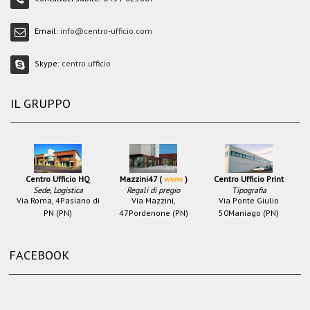
Email:
info@centro-ufficio.com
Skype:
centro.ufficio
IL GRUPPO
Centro Ufficio HQ
Mazzini47 (
www
)
Centro Ufficio Print
Sede, Logistica
Regali di pregio
Tipografia
Via Roma, 4
Pasiano di
Via Mazzini,
Via Ponte Giulio
PN (PN)
47
Pordenone (PN)
50
Maniago (PN)
FACEBOOK