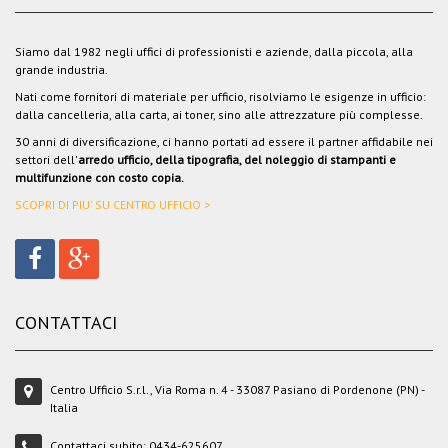
Siamo dal 1982 negli uffici di professionisti e aziende, dalla piccola, alla
grande industria.
Nati come fornitori di materiale per ufficio, risolviamo le esigenze in ufficio:
dalla cancelleria, alla carta, ai toner, sino alle attrezzature più complesse.
30 anni di diversificazione, ci hanno portati ad essere il partner affidabile nei
settori dell'
arredo ufficio, della tipografia, del noleggio di stampanti e
multifunzione con costo copia.
SCOPRI DI PIU' SU CENTRO UFFICIO >
CONTATTACI
Centro Ufficio S.r.l., Via Roma n. 4 - 33087 Pasiano di Pordenone (PN) -
Italia
Contattaci subito:
0434-625607