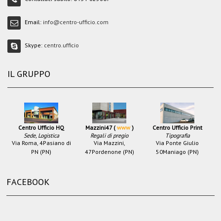
Email:
info@centro-ufficio.com
Skype:
centro.ufficio
IL GRUPPO
Centro Ufficio HQ
Mazzini47 (
www
)
Centro Ufficio Print
Sede, Logistica
Regali di pregio
Tipografia
Via Roma, 4
Pasiano di
Via Mazzini,
Via Ponte Giulio
PN (PN)
47
Pordenone (PN)
50
Maniago (PN)
FACEBOOK