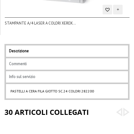
Aggiungi
STAMPANTE A/4 LASER A COLORI XEROX...
alla
BL
lista
dei
desideri
Descrizione
Commenti
Info sul servizio
PASTELLI A CERA FILA GIOTTO SC.24 COLORI 282200
30 ARTICOLI COLLEGATI