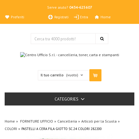
Serve aiuto?
0434-625607
Preferiti
Home
Registrati
Entra
Il tuo carrello
(vuoto)
CATEGORIES
Home
FORNITURE UFFICIO
Cancelleria
Articoli per la Scuola
COLORI
PASTELLI A CERA FILA GIOTTO SC.24 COLORI 282200