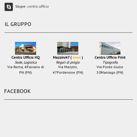
Skype:
centro.ufficio
IL GRUPPO
Centro Ufficio HQ
Mazzini47 (
www
)
Centro Ufficio Print
Sede, Logistica
Regali di pregio
Tipografia
Via Roma, 4
Pasiano di
Via Mazzini,
Via Ponte Giulio
PN (PN)
47
Pordenone (PN)
50
Maniago (PN)
FACEBOOK