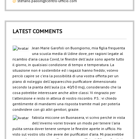
@
stefano.paolin@centro-ufficio.com
LATEST COMMENTS
Jean Marie Garofoli
on
Buongiorno, mia figlia frequenta
una scuola media di Udine dove, per ragioni legate al
ricambio d'aria causa Covid, le finestre dell'aule sono aperte tutto
il giorno, in qualsiasi condizione di tempo e temperatura. La
situazione non è sostenibile ed i ragazzi hanno freddo; volevo
perciò capire se c'era la possibilità di una vostra offerta per un
piano di noleggio dell'apparecchio purificatore dimensionato
secondo la pianta dell'aula (ca. 40/50 mq), considerando che la
cosa potrebbe interessare anche altre classi. Vi ringrazio per
l'attenzione e resto in attesa di vostro riscontro. P.S.: vi chiedo
gentilmente di mandarmi una risposta tramite mail per poterla
condividere con gli altri genitori, grazie.
fabiola miccone
on
Buonasera, vi scrivo perché in vista
dell'inverno vorrei trovare un modo per tenere l'aria
pulita senza dover tenere sempre le finestre aperte in ufficio. Ho
visto sul vostro sito che avere dei purificatori d'aria. Mi piacerebbe