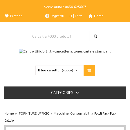
Serve aiuto?
0434-625607
Preferiti
Home
Registrati
Entra
Il tuo carrello
(vuoto)
CATEGORIES
Home
FORNITURE UFFICIO
Macchine, Consumabili
Rotoli Fax - Pos -
Calcolo