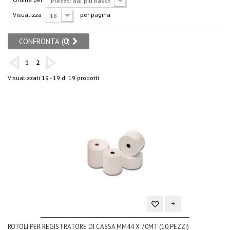
Prezzo: dal più basso
Visualizza
per pagina
18
CONFRONTA (
0
)
1
2
Visualizzati 19 - 19 di 19 prodotti
Aggiungi
ROTOLI PER REGISTRATORE DI CASSA MM44 X 70MT (10 PEZZI)
alla