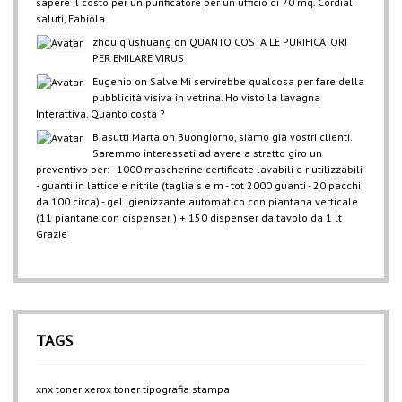
sapere il costo per un purificatore per un ufficio di 70 mq. Cordiali
saluti, Fabiola
zhou qiushuang
on
QUANTO COSTA LE PURIFICATORI
PER EMILARE VIRUS
Eugenio
on
Salve Mi servirebbe qualcosa per fare della
pubblicità visiva in vetrina. Ho visto la lavagna
Interattiva. Quanto costa ?
Biasutti Marta
on
Buongiorno, siamo già vostri clienti.
Saremmo interessati ad avere a stretto giro un
preventivo per: - 1000 mascherine certificate lavabili e riutilizzabili
- guanti in lattice e nitrile (taglia s e m - tot 2000 guanti - 20 pacchi
da 100 circa) - gel igienizzante automatico con piantana verticale
(11 piantane con dispenser ) + 150 dispenser da tavolo da 1 lt
Grazie
TAGS
xnx
toner xerox
toner
tipografia
stampa