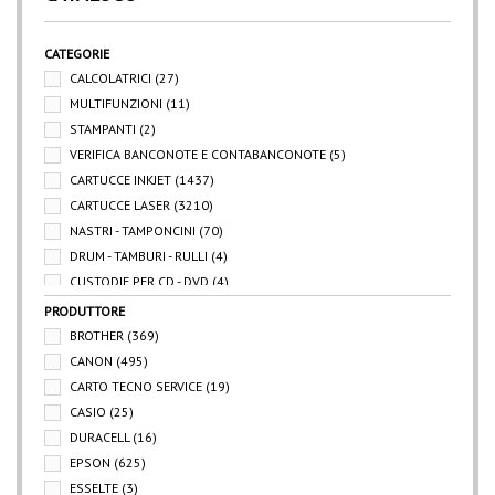
CATEGORIE
CALCOLATRICI
(27)
MULTIFUNZIONI
(11)
STAMPANTI
(2)
VERIFICA BANCONOTE E CONTABANCONOTE
(5)
CARTUCCE INKJET
(1437)
CARTUCCE LASER
(3210)
NASTRI - TAMPONCINI
(70)
DRUM - TAMBURI - RULLI
(4)
CUSTODIE PER CD - DVD
(4)
CD - DVD - CHIAVETTE
(23)
PRODUTTORE
BATTERIE - CARICABATTERIE
(19)
BROTHER
(369)
SUPPORTI PER PERIFERICHE - LEGGII
(31)
CANON
(495)
PURIFICATORI
(17)
CARTO TECNO SERVICE
(19)
CAVI - PERIFERICHE - MUOSE - TASTIERE
(6)
CASIO
(25)
ROTOLI PER CALCOLATRICI - POS
(19)
DURACELL
(16)
EPSON
(625)
ESSELTE
(3)