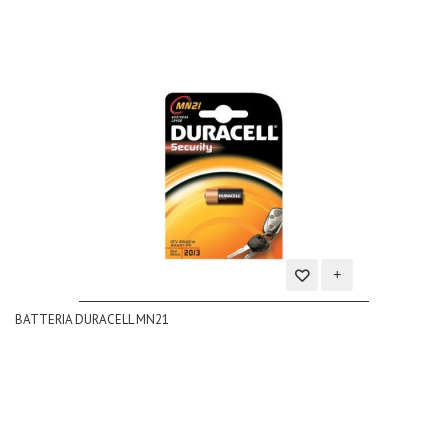
Aggiungi
BATTERIA DURACELL MN21
alla
lista
dei
desideri