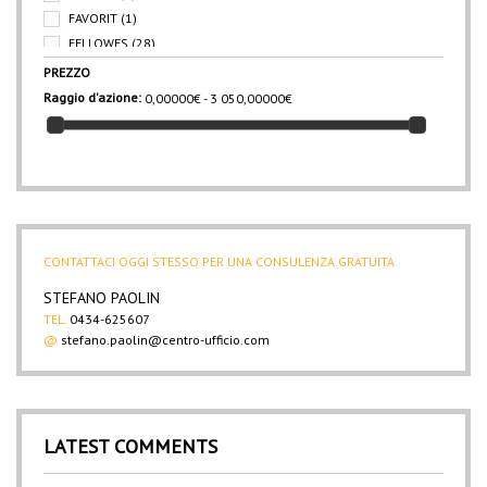
FAVORIT
(1)
FELLOWES
(28)
HOLENBURG
(3)
PREZZO
HP
(8)
Raggio d'azione:
0,00000€ - 3 050,00000€
IBM
(2)
IN LINEA
(4)
IN UFFICIO
(12)
INFORMATIC 83
(6)
KOH I NOOR
(1)
KONICA-MINOLTA
(195)
CONTATTACI OGGI STESSO PER UNA CONSULENZA GRATUITA
KYOCERA
(47)
KYOCERA-MITA
(267)
STEFANO PAOLIN
LEITZ
(9)
TEL.
0434-625607
@
stefano.paolin@centro-ufficio.com
LEXMARK
(3)
LEXMARK/IBM
(324)
MARKIN
(1)
MINOLTA
(9)
LATEST COMMENTS
OD
(4)
OKI
(402)