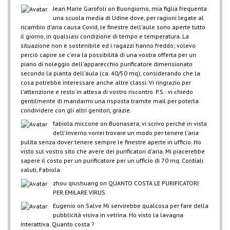
OLIVETTI
(201)
Jean Marie Garofoli
on
Buongiorno, mia figlia frequenta
PANASONIC
(1)
una scuola media di Udine dove, per ragioni legate al
PHILIPS
(1)
ricambio d'aria causa Covid, le finestre dell'aule sono aperte tutto
il giorno, in qualsiasi condizione di tempo e temperatura. La
PRINTRONIX
(4)
situazione non è sostenibile ed i ragazzi hanno freddo; volevo
RICOH
(283)
perciò capire se c'era la possibilità di una vostra offerta per un
SAGEM
(8)
piano di noleggio dell'apparecchio purificatore dimensionato
secondo la pianta dell'aula (ca. 40/50 mq), considerando che la
SAMSUNG
(100)
cosa potrebbe interessare anche altre classi. Vi ringrazio per
SHARP
(96)
l'attenzione e resto in attesa di vostro riscontro. P.S.: vi chiedo
TOSHIBA
(145)
gentilmente di mandarmi una risposta tramite mail per poterla
TOSINGRAF
(7)
condividere con gli altri genitori, grazie.
UTAX
(165)
fabiola miccone
on
Buonasera, vi scrivo perché in vista
VERBATIM
(16)
dell'inverno vorrei trovare un modo per tenere l'aria
pulita senza dover tenere sempre le finestre aperte in ufficio. Ho
XEROX
(6)
visto sul vostro sito che avere dei purificatori d'aria. Mi piacerebbe
Z
(1)
sapere il costo per un purificatore per un ufficio di 70 mq. Cordiali
saluti, Fabiola
zhou qiushuang
on
QUANTO COSTA LE PURIFICATORI
PER EMILARE VIRUS
Eugenio
on
Salve Mi servirebbe qualcosa per fare della
pubblicità visiva in vetrina. Ho visto la lavagna
Interattiva. Quanto costa ?