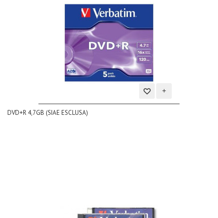
Aggiungi
DVD+R 4,7GB (SIAE ESCLUSA)
alla
lista
dei
desideri