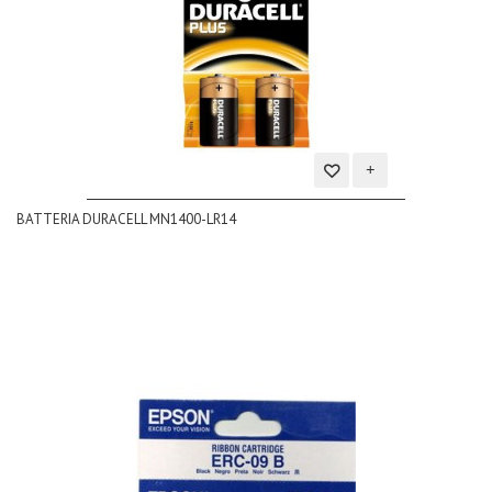
Aggiungi
BATTERIA DURACELL MN1400-LR14
alla
lista
dei
desideri