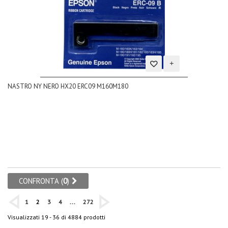
Aggiungi
NASTRO NY NERO HX20 ERC09 M160M180
alla
lista
dei
desideri
CONFRONTA (
0
)
1
2
3
4
...
272
Visualizzati 19 - 36 di 4884 prodotti