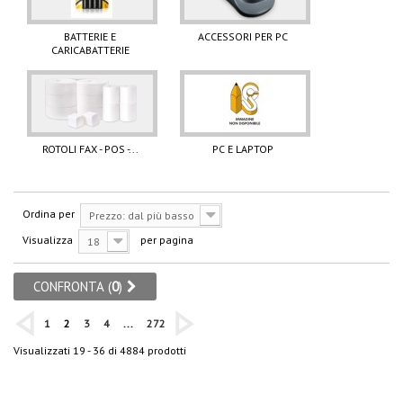
BATTERIE E
ACCESSORI PER PC
CARICABATTERIE
ROTOLI FAX - POS -...
PC E LAPTOP
Ordina per
Prezzo: dal più basso
Visualizza
per pagina
18
CONFRONTA (
0
)
1
2
3
4
...
272
Visualizzati 19 - 36 di 4884 prodotti