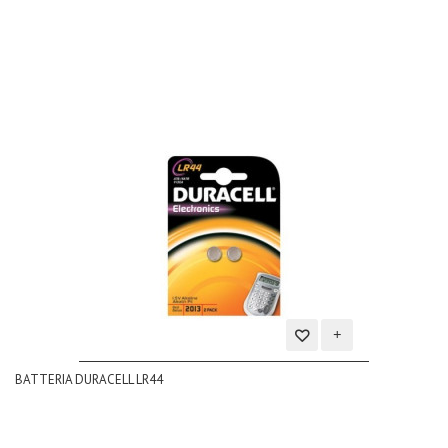
desideri
Aggiungi
BATTERIA DURACELL LR44
alla
lista
dei
desideri