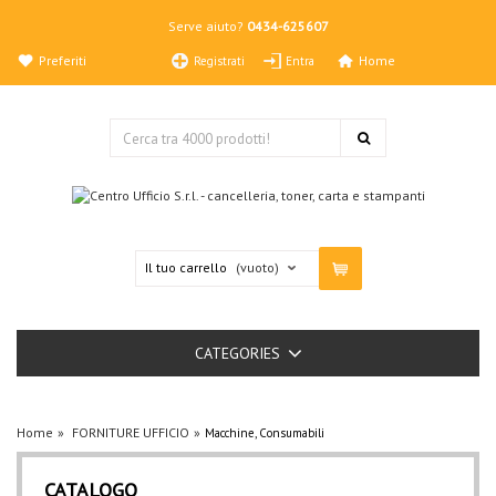
Serve aiuto?
0434-625607
Preferiti
Home
Registrati
Entra
Il tuo carrello
(vuoto)
CATEGORIES
Home
FORNITURE UFFICIO
Macchine, Consumabili
CATALOGO