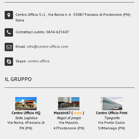
Centro Ufficio S.r.l., Via Roma n. 4 - 33087 Pasiano di Pordenone (PN) -
Italia
Contattaci subito:
0434-625607
Email:
info@centro-ufficio.com
Skype:
centro.ufficio
IL GRUPPO
Centro Ufficio HQ
Mazzini47 (
www
)
Centro Ufficio Print
Sede, Logistica
Regali di pregio
Tipografia
Via Roma, 4
Pasiano di
Via Mazzini,
Via Ponte Giulio
PN (PN)
47
Pordenone (PN)
50
Maniago (PN)