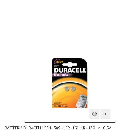
lista
dei
desideri
Aggiungi
BATTERIA DURACELL LR54 - 389 - 189 - 191- LR 1130 - V 10 GA
alla
lista
dei