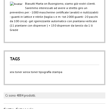
Biasutti Marta
on
Buongiorno, siamo già vostri clienti.
Saremmo interessati ad avere a stretto giro un
preventivo per: - 1000 mascherine certificate lavabili e riutilizzabili
- guanti in lattice e nitrile (taglia s e m - tot 2000 guanti - 20 pacchi
da 100 circa) - gel igienizzante automatico con piantana verticale
(11 piantane con dispenser ) + 150 dispenser da tavolo da 1 lt
Grazie
TAGS
xnx
toner xerox
toner
tipografia
stampa
Ci sono 4884 prodotti.