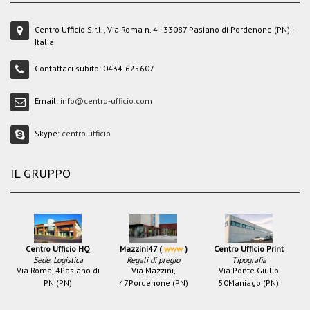
Centro Ufficio S.r.l., Via Roma n. 4 - 33087 Pasiano di Pordenone (PN) -
Italia
Contattaci subito:
0434-625607
Email:
info@centro-ufficio.com
Skype:
centro.ufficio
IL GRUPPO
Centro Ufficio HQ
Mazzini47 (
www
)
Centro Ufficio Print
Sede, Logistica
Regali di pregio
Tipografia
Via Roma, 4
Pasiano di
Via Mazzini,
Via Ponte Giulio
PN (PN)
47
Pordenone (PN)
50
Maniago (PN)