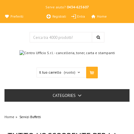
Serve aiuto?
0434-625607
Preferiti
Home
Registrati
Entra
Il tuo carrello
(vuoto)
CATEGORIES
Home
Servizi Buffetti