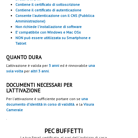
Contiene il certificato di sottoscrizione
Contiene il certificato di autenticazione
Consente l'autenticazione con il CNS (Pubblica
Amministrazione)
Non richiede l'installazione di software
E' compatibile con Windows e Mac OSx
NON può essere utitlizzata su Smartphone e
Tablet
QUANTO DURA
L'attivazione è valida per
3 anni
ed è rinnovabile
una
sola volta
per
altri 3 anni
.
DOCUMENTI NECESSARI PER
L'ATTIVAZIONE
Per l'attivazione è sufficiente portare con se
una
documento d'identità in corso di validità.
e la
Visura
Camerale
.
PEC BUFFETTI
La tua Email certificata, al pari dell'indirizzo di casa