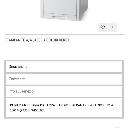
Aggiungi
STAMPANTE A/4 LASER A COLORI XEROX...
alla
BL
lista
dei
desideri
Descrizione
Commenti
Info sul servizio
PURIFICATORE ARIA DA TERRA FELLOWES AERAMAX PRO AMIV FINO A
130 MQ COD. 9451301