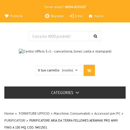
Serve aiuto?
0434-625607
Preferiti
Home
Registrati
Entra
Il tuo carrello
(vuoto)
CATEGORIES
Home
FORNITURE UFFICIO
Macchine, Consumabili
Accessori per PC
PURIFICATORI
PURIFICATORE ARIA DA TERRA FELLOWES AERAMAX PRO AMIV
FINO A 130 MQ COD. 9451301