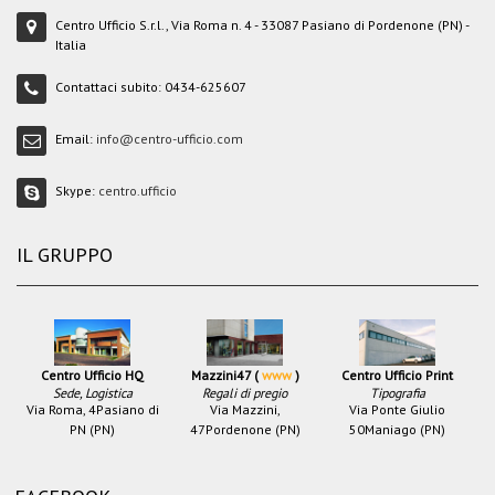
Centro Ufficio S.r.l., Via Roma n. 4 - 33087 Pasiano di Pordenone (PN) -
Italia
Contattaci subito:
0434-625607
Email:
info@centro-ufficio.com
Skype:
centro.ufficio
IL GRUPPO
Centro Ufficio HQ
Mazzini47 (
www
)
Centro Ufficio Print
Sede, Logistica
Regali di pregio
Tipografia
Via Roma, 4
Pasiano di
Via Mazzini,
Via Ponte Giulio
PN (PN)
47
Pordenone (PN)
50
Maniago (PN)