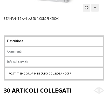
Aggiungi
STAMPANTE A/4 LASER A COLORI XEROX...
alla
BL
lista
dei
desideri
Descrizione
Commenti
Info sul servizio
POST IT 3M 2051-P MINI CUBO COL. ROSA 400FF
30 ARTICOLI COLLEGATI