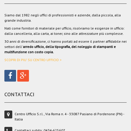
Siamo dal 1982 negli uffici di professionisti e aziende, dalla piccola, alla
grande industria.
Nati come fornitori di materiale per ufficio, risolviamo le esigenze in ufficio:
dalla cancelleria, alla carta, ai toner, sino alle attrezzature più complesse.
30 anni di diversificazione, ci hanno portati ad essere il partner affidabile nei
settori dell'
arredo ufficio, della tipografia, del noleggio di stampanti e
multifunzione con costo copia.
SCOPRI DI PIU' SU CENTRO UFFICIO >
CONTATTACI
Centro Ufficio S.r.l., Via Roma n. 4 - 33087 Pasiano di Pordenone (PN) -
Italia
Contattaci subito:
0434-625607