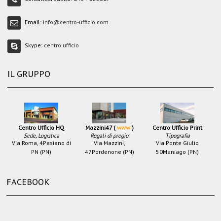
Email:
info@centro-ufficio.com
Skype:
centro.ufficio
IL GRUPPO
Centro Ufficio HQ
Mazzini47 (
www
)
Centro Ufficio Print
Sede, Logistica
Regali di pregio
Tipografia
Via Roma, 4
Pasiano di
Via Mazzini,
Via Ponte Giulio
PN (PN)
47
Pordenone (PN)
50
Maniago (PN)
FACEBOOK