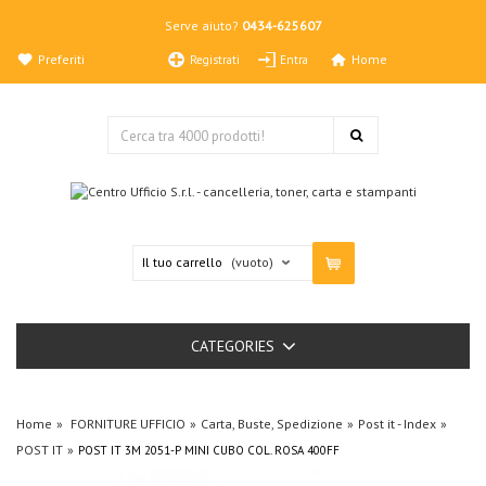
Serve aiuto?
0434-625607
Preferiti
Home
Registrati
Entra
Il tuo carrello
(vuoto)
CATEGORIES
Home
FORNITURE UFFICIO
Carta, Buste, Spedizione
Post it - Index
POST IT
POST IT 3M 2051-P MINI CUBO COL. ROSA 400FF