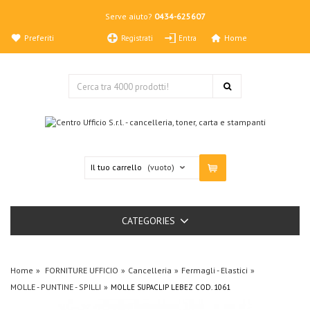
Serve aiuto?
0434-625607
Preferiti
Home
Registrati
Entra
Il tuo carrello
(vuoto)
CATEGORIES
Home
FORNITURE UFFICIO
Cancelleria
Fermagli - Elastici
MOLLE - PUNTINE - SPILLI
MOLLE SUPACLIP LEBEZ COD. 1061