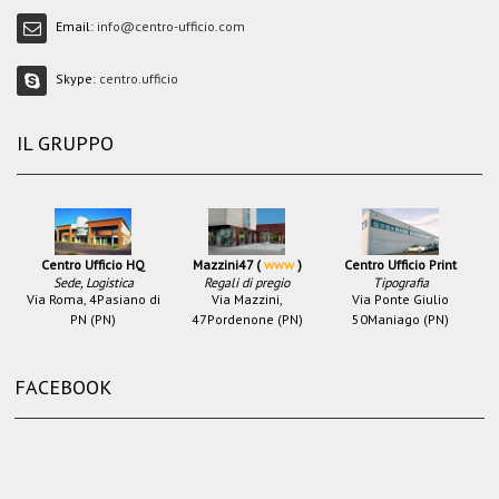
Email:
info@centro-ufficio.com
Skype:
centro.ufficio
IL GRUPPO
Centro Ufficio HQ
Mazzini47 (
www
)
Centro Ufficio Print
Sede, Logistica
Regali di pregio
Tipografia
Via Roma, 4
Pasiano di
Via Mazzini,
Via Ponte Giulio
PN (PN)
47
Pordenone (PN)
50
Maniago (PN)
FACEBOOK