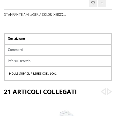
Aggiungi
STAMPANTE A/4 LASER A COLORI XEROX...
alla
BL
lista
dei
desideri
Descrizione
Commenti
Info sul servizio
MOLLE SUPACLIP LEBEZ COD. 1061
21 ARTICOLI COLLEGATI