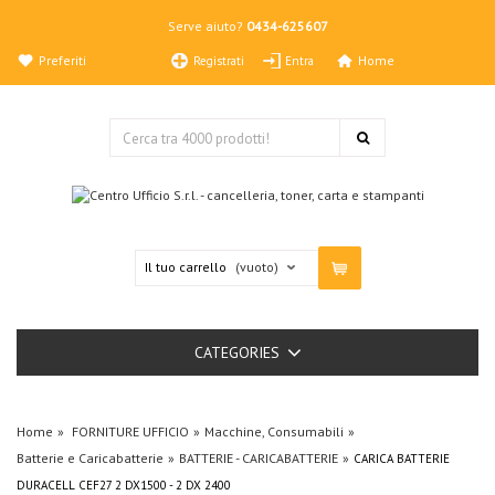
Serve aiuto?
0434-625607
Preferiti
Home
Registrati
Entra
Il tuo carrello
(vuoto)
CATEGORIES
Home
FORNITURE UFFICIO
Macchine, Consumabili
Batterie e Caricabatterie
BATTERIE - CARICABATTERIE
CARICA BATTERIE
DURACELL CEF27 2 DX1500 - 2 DX 2400