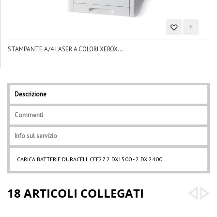
Aggiungi
STAMPANTE A/4 LASER A COLORI XEROX...
alla
BL
lista
dei
desideri
Descrizione
Commenti
Info sul servizio
CARICA BATTERIE DURACELL CEF27 2 DX1500 - 2 DX 2400
18 ARTICOLI COLLEGATI