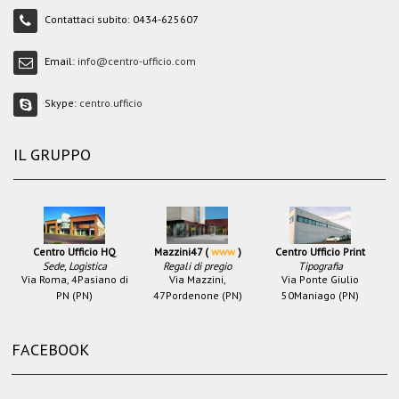
Contattaci subito:
0434-625607
Email:
info@centro-ufficio.com
Skype:
centro.ufficio
IL GRUPPO
Centro Ufficio HQ
Mazzini47 (
www
)
Centro Ufficio Print
Sede, Logistica
Regali di pregio
Tipografia
Via Roma, 4
Pasiano di
Via Mazzini,
Via Ponte Giulio
PN (PN)
47
Pordenone (PN)
50
Maniago (PN)
FACEBOOK