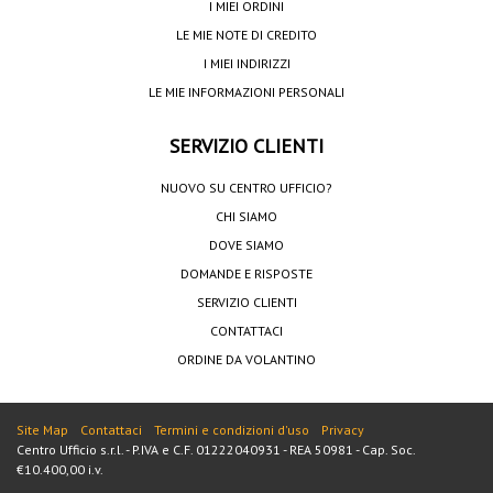
I MIEI ORDINI
LE MIE NOTE DI CREDITO
I MIEI INDIRIZZI
LE MIE INFORMAZIONI PERSONALI
SERVIZIO CLIENTI
NUOVO SU CENTRO UFFICIO?
CHI SIAMO
DOVE SIAMO
DOMANDE E RISPOSTE
SERVIZIO CLIENTI
CONTATTACI
ORDINE DA VOLANTINO
Site Map
Contattaci
Termini e condizioni d'uso
Privacy
Centro Ufficio s.r.l. - P.IVA e C.F. 01222040931 - REA 50981 - Cap. Soc.
€10.400,00 i.v.